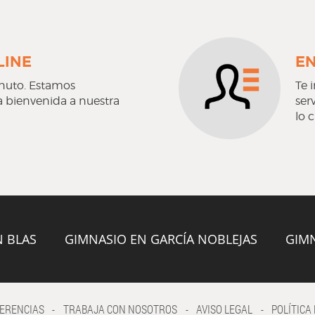
LINE
EN
inuto. Estamos
Te 
a bienvenida a nuestra
ser
lo 
N BLAS
GIMNASIO EN GARCÍA NOBLEJAS
GIMN
GERENCIAS
-
TRABAJA CON NOSOTROS
-
AVISO LEGAL
-
POLÍTICA